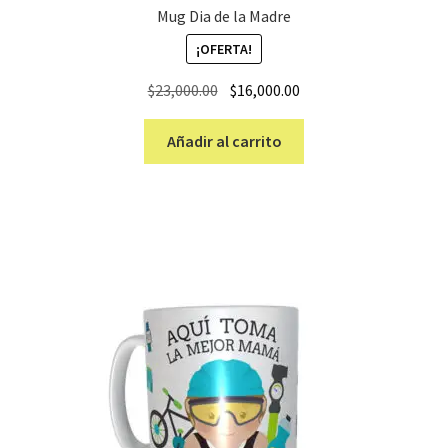
Mug Dia de la Madre
¡OFERTA!
El
El
$
23,000.00
$
16,000.00
precio
precio
original
actual
Añadir al carrito
era:
es:
$23,000.00.
$16,000.00.