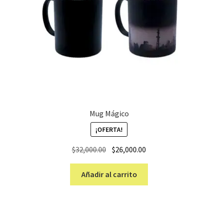
Mug Mágico
¡OFERTA!
El
El
$
32,000.00
$
26,000.00
precio
precio
original
actual
Añadir al carrito
era:
es:
$32,000.00.
$26,000.00.