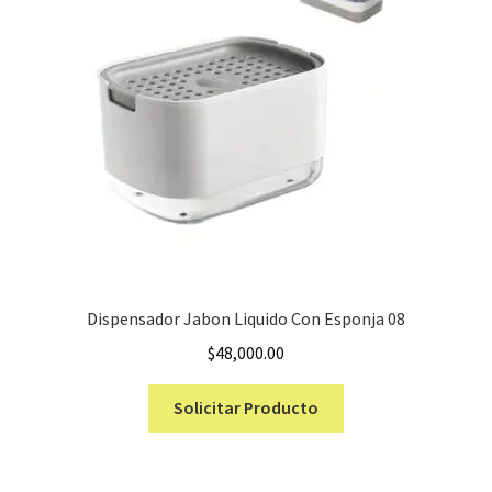
se
pueden
elegir
en
la
página
de
producto
Dispensador Jabon Liquido Con Esponja 08
$
48,000.00
Solicitar Producto