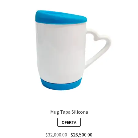
Mug Tapa Silicona
¡OFERTA!
El
El
$
32,000.00
$
26,500.00