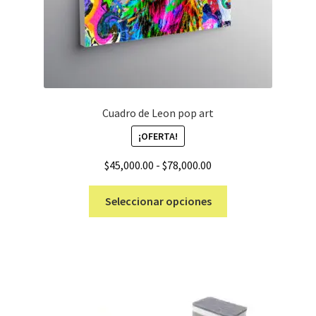
Cuadro de Leon pop art
¡OFERTA!
Rango
$
45,000.00
-
$
78,000.00
de
Este
precios:
Seleccionar opciones
producto
desde
tiene
$45,000.00
múltiples
hasta
variantes.
$78,000.00
Las
opciones