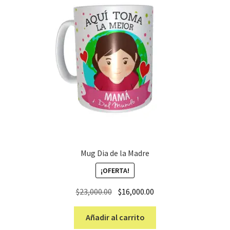
Mug Dia de la Madre
¡OFERTA!
El
El
$
23,000.00
$
16,000.00
precio
precio
original
actual
Añadir al carrito
era:
es: