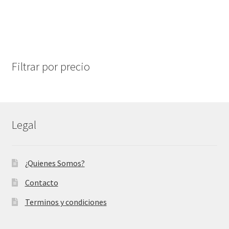
$23,000.00.
$16,000.00.
Filtrar por precio
Legal
¿Quienes Somos?
Contacto
Terminos y condiciones