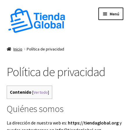
Ir
Ir
Menú
a
al
la
contenido
navegación
Expandi
Tienda
el
Inicio
Política de privacidad
menú
Expandi
Productos Personalizados
hijo
el
Política de privacidad
menú
Productos Anime
hijo
Expandi
Productos
Contenido
[
Ver todo
]
el
menú
Quiénes somos
hijo
La dirección de nuestra web es:
https://tiendaglobal.org
y