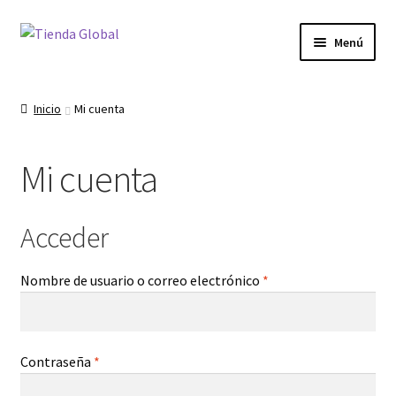
Ir
Ir
Menú
a
al
la
contenido
Expandi
Tienda
navegación
el
Inicio
Mi cuenta
menú
Carrito
hijo
Mi cuenta
Checkout
Mi cuenta
Acceder
Expandi
Productos Personalizados
Obligatorio
Nombre de usuario o correo electrónico
*
el
menú
Productos Anime
hijo
Expandi
Obligatorio
Contraseña
*
Productos
el