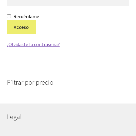
menú
hijo
Recuérdame
Acceso
¿Olvidaste la contraseña?
Filtrar por precio
Legal