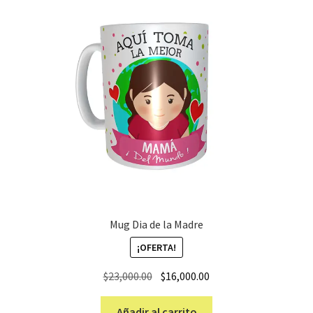
Mug Dia de la Madre
¡OFERTA!
El
El
$
23,000.00
$
16,000.00
precio
precio
original
actual
Añadir al carrito