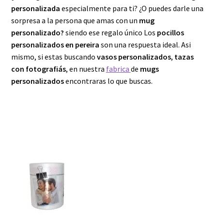
Productos Anime
personalizada
especialmente para ti? ¿O puedes darle una
sorpresa a la persona que amas con un
mug
Expandi
Productos
personalizado?
siendo ese regalo único Los
pocillos
el
personalizados en pereira
son una respuesta ideal. Asi
menú
mismo, si estas buscando
vasos personalizados
,
tazas
hijo
con fotografiás
, en nuestra
fabrica
de
mugs
personalizados
encontraras lo que buscas.