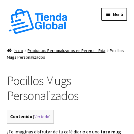
Ir
Ir
Menú
a
al
la
contenido
navegación
Expandi
Tienda
el
Inicio
Productos Personalizados en Pereira – Rda
Pocillos
menú
Expandi
Mugs Personalizados
Productos Personalizados
hijo
el
menú
Cuadros
Pocillos Mugs
hijo
Pocillos
Personalizados
Termos
Contenido
[
Ver todo
]
Sellos
¿Te imaginas disfrutar de tu café diario en una
taza mug