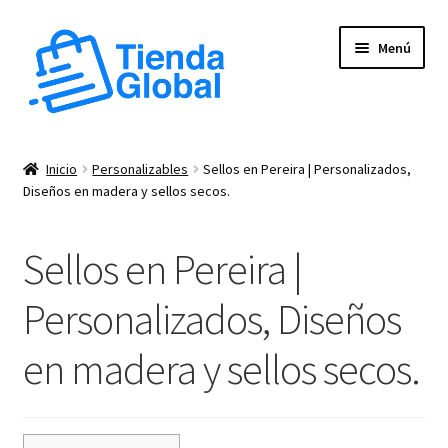
Ir
Ir
Menú
a
al
la
contenido
navegación
Expandi
Tienda
el
Inicio
Personalizables
Sellos en Pereira | Personalizados,
menú
Expandi
Diseños en madera y sellos secos.
Productos Personalizados
hijo
el
menú
Cuadros
Sellos en Pereira |
hijo
Pocillos
Personalizados, Diseños
en madera y sellos secos.
Termos
Sellos