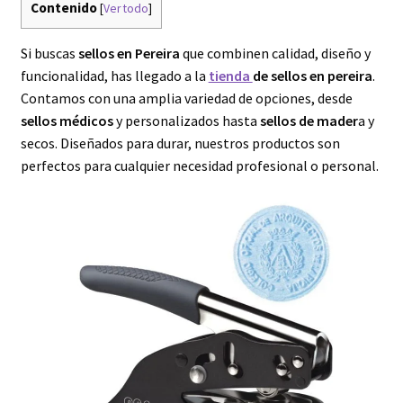
Contenido
[
Ver todo
]
Productos Anime
Si buscas
sellos en Pereira
que combinen calidad, diseño y
Expandi
Productos
funcionalidad, has llegado a la
tienda
de sellos en pereira
.
el
Contamos con una amplia variedad de opciones, desde
menú
sellos médicos
y personalizados hasta
sellos de mader
a y
hijo
secos. Diseñados para durar, nuestros productos son
perfectos para cualquier necesidad profesional o personal.