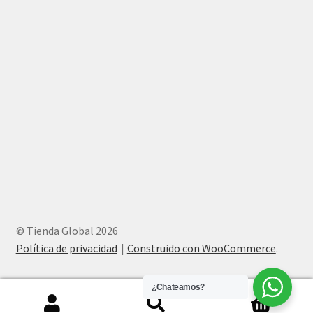
© Tienda Global 2026
Política de privacidad
Construido con WooCommerce
.
¿Chateamos?
0
Buscar
Buscar