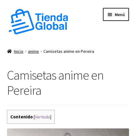
Ir
Ir
Menú
a
al
la
contenido
navegación
Expandi
Tienda
el
Inicio
anime
Camisetas anime en Pereira
menú
Expandi
Productos Personalizados
hijo
el
Camisetas anime en
menú
Productos Anime
hijo
Pereira
Expandi
Productos
el
menú
hijo
Contenido
[
Ver todo
]