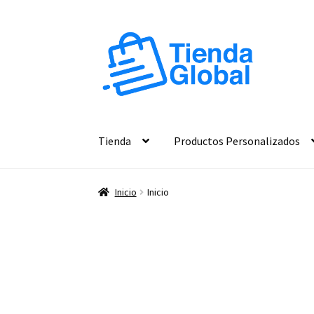
Ir
Ir
a
al
la
contenido
navegación
Tienda
Productos Personalizados
Inicio
Inicio