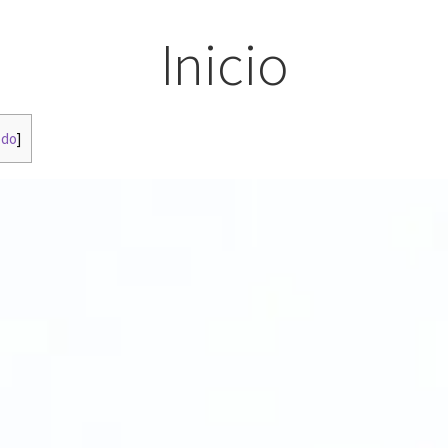
Inicio
odo
]