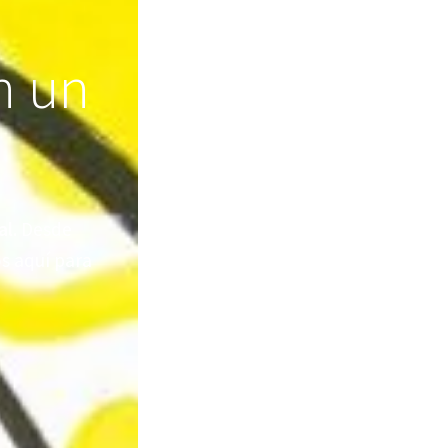
n un
al
. Desde
s aquí para