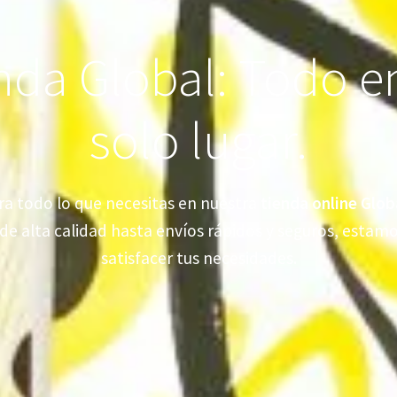
nda Global: Todo e
solo lugar.
a todo lo que necesitas en nuestra
tienda online Glob
de alta calidad hasta envíos rápidos y seguros, estamo
satisfacer tus necesidades.