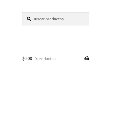
Buscar
Buscar
por:
$
0.00
0 productos